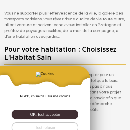
Vous ne supporter plus l’effervescence de la ville, la galère des
transports parisiens, vous rếvez d'une qualité de vie toute autre,
alliant verdure et horizon : venez vous installer en Bretagne et
profitez de paysages insolites, de la mer, de la campagne, et
d'une habitation avec jardin...
Pour votre habitation : Choisissez
L'Habitat Sain
Changer d'environnement c'est l'occasion d'opter pour un
habitat plus sain à base de matériaux nobles, tel que le bois.
C'est ce que propose L'Habitat Sain : n'hésitez pas à nous
contacter, nous pouvons vous accompagner dans votre projet
RGPD, en savoir + sur nos cookies
"seconde vie", et vous faire bénéficier de notre savoir afin que
votre projet habitation s'incrémente dans une démarche
environnementale pour à terme réduire vos coûts
OK, tout accepter
énergétiques.
Tout refuser