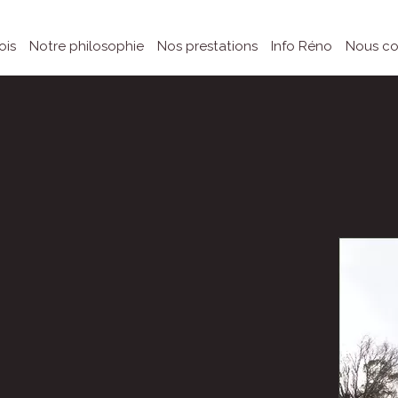
ois
Notre philosophie
Nos prestations
Info Réno
Nous co